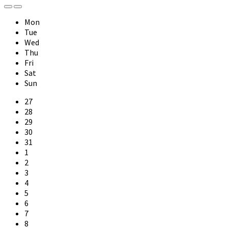
Previous
Next
Month
Month
Mon
Tue
Wed
Thu
Fri
Sat
Sun
Skip
27
calendar
28
days
29
30
31
1
2
3
4
5
6
7
8