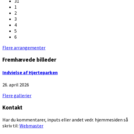
31
1
2
3
4
5
6
Back
Flere arrangementer
to
Fremhævede billeder
calendar
days
Indvielse af Hjerteparken
26. april 2026
Flere gallerier
Kontakt
Har du kommentarer, inputs eller andet vedr. hjemmesiden så
skriv til:
Webmaster