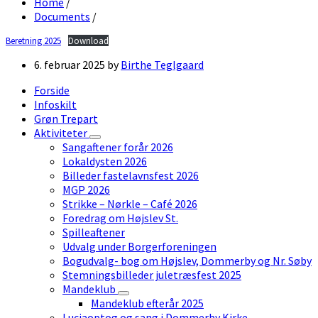
Home
/
Documents
/
Beretning 2025
Download
6. februar 2025
by
Birthe Teglgaard
Forside
Infoskilt
Grøn Trepart
Aktiviteter
Sangaftener forår 2026
Lokaldysten 2026
Billeder fastelavnsfest 2026
MGP 2026
Strikke – Nørkle – Café 2026
Foredrag om Højslev St.
Spilleaftener
Udvalg under Borgerforeningen
Bogudvalg- bog om Højslev, Dommerby og Nr. Søby
Stemningsbilleder juletræsfest 2025
Mandeklub
Mandeklub efterår 2025
Luciaoptog og sang i Dommerby Kirke