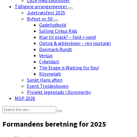
Liste med sponsorer
Tidligere arrangementer
Juletræsfest 2025
Byfest nr. 50
Gadefodbold
Salling Cirkus Kids
Klar til plask? – Fald-i-vand
Optog & æbleskiver – ren nostalgi
Danmark Rundt
Versus
Cykeldart
The Stage is Waiting for You!
Klovneløb
Sankt Hans aften
Event Troldeskoven
Projekt legeplads i Dommerby
MGP 2026
Search:
Formandens beretning for 2025