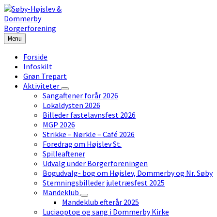
Skip
Skip
Skip
to
to
to
content
left
footer
sidebar
Menu
Forside
Infoskilt
Grøn Trepart
Aktiviteter
Sangaftener forår 2026
Lokaldysten 2026
Billeder fastelavnsfest 2026
MGP 2026
Strikke – Nørkle – Café 2026
Foredrag om Højslev St.
Spilleaftener
Udvalg under Borgerforeningen
Bogudvalg- bog om Højslev, Dommerby og Nr. Søby
Stemningsbilleder juletræsfest 2025
Mandeklub
Mandeklub efterår 2025
Luciaoptog og sang i Dommerby Kirke