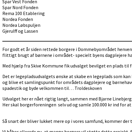
Spar Vest Fonden
Spar Nord Fonden
Rema 100 Etablering
Nordea Fonden
Nordea Løbspuljen
Gjerulff og Lassen
For godt et år siden rettede borgere i Dommebyområdet henvend
flittigt brugt af børnene i området- specielt byens dagplejere har
Med hjælp fra Skive Kommune fik udvalget bevilget en plads til 
Det er legepladsudvalgets ønske at skabe en legeplads som kan 
og blive et samlingspunkt for områdets dagplejere og børnehaver.
spadestik og byde velkommen til… Troldeskoven
Udvalget her er nået rigtig langt, sammen med Bjarne Linebjerg h
Her skal borgerforeningen selv ud og samle 100.000 kr ind for a
Så snart der bliver lukket mere op i vores samfund, kommer der ti
Vi håber allerede nu, at mange borgere vil støtte dette projekt, 