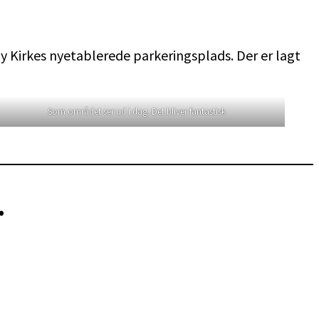
 Kirkes nyetablerede parkeringsplads. Der er lagt
Som området ser ud i dag. Det bliver fantastisk
.