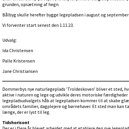
grunden, opsætning af hegn.
Bålbyg skulle herefter bygge legepladsen i august og september 
Vi forventer start senest den 1.11.23.
Udvalg:
Ida Christensen
Palle Kristensen
Jane Christiansen
Dommerbys nye naturlegeplads ’Troldeskoven’ bliver et sted, h
aktive i naturen og lege og udvikle deres motoriske færdigheder 
legepladsudvalgets håb at legepladsen kommer til at skabe glæ
områdets familier, dagplejere og børnehaver. Et sted man kan t
længe, der er lyst til leg.
Tidshorisont
Der er i flere år blevet arbejdet med at etablere den nye legepla