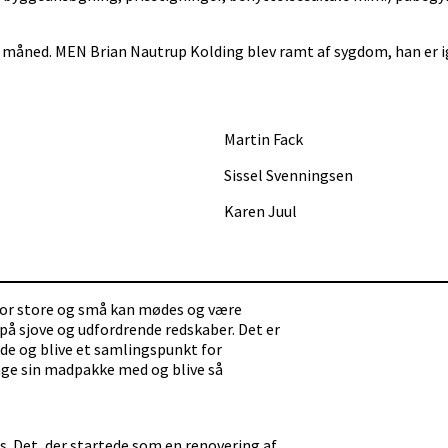
måned. MEN Brian Nautrup Kolding blev ramt af sygdom, han er igen
Martin Fack
Sissel Svenningsen
Karen Juul
vor store og små kan mødes og være
på sjove og udfordrende redskaber. Det er
de og blive et samlingspunkt for
age sin madpakke med og blive så
ds. Det, der startede som en renovering af