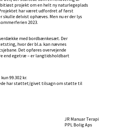
mbitiøst projekt om en helt ny naturlegeplads
ojektet har været udfordret af først
r skulle delvist ophæves. Men nu er der lys
 sommerferien 2023.
t overdække med bordbænkesæt. Der
tetsting, hvor der bl.a. kan nævnes
sjebane. Det opføres overvejende
e end egetræ – er langtidsholdbart
kun 99.302 kr.
ede har støttet/givet tilsagn om støtte til
JR Manuar Terapi
PPL Bolig Aps