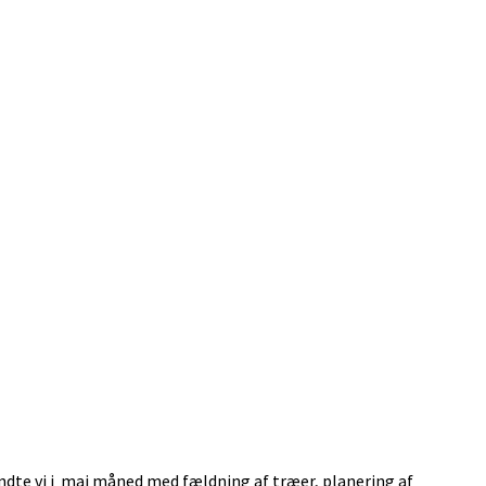
ndte vi i maj måned med fældning af træer, planering af