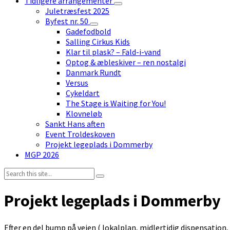
Tidligere arrangementer
Juletræsfest 2025
Byfest nr. 50
Gadefodbold
Salling Cirkus Kids
Klar til plask? – Fald-i-vand
Optog & æbleskiver – ren nostalgi
Danmark Rundt
Versus
Cykeldart
The Stage is Waiting for You!
Klovneløb
Sankt Hans aften
Event Troldeskoven
Projekt legeplads i Dommerby
MGP 2026
Search:
Projekt legeplads i Dommerby
Efter en del bump på vejen ( lokalplan, midlertidig dispensatio