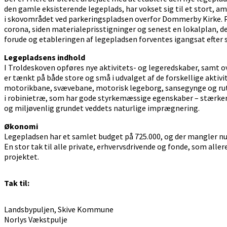
den gamle eksisterende legeplads, har vokset sig til et stort, a
i skovområdet ved parkeringspladsen overfor Dommerby Kirke. Pr
corona, siden materialeprisstigninger og senest en lokalplan, de
forude og etableringen af legepladsen forventes igangsat efter
Legepladsens indhold
I Troldeskoven opføres nye aktivitets- og legeredskaber, sam
er tænkt på både store og små i udvalget af de forskellige aktivi
motorikbane, svævebane, motorisk legeborg, sansegynge og rut
i robinietræ, som har gode styrkemæssige egenskaber – stærker
og miljøvenlig grundet veddets naturlige imprægnering.
Økonomi
Legepladsen har et samlet budget på 725.000, og der mangler nu 
En stor tak til alle private, erhvervsdrivende og fonde, som aller
projektet.
Tak til:
Landsbypuljen, Skive Kommune
Norlys Vækstpulje