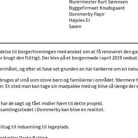
Murermester Kurt Sørensen
Byggefirmaet Knudsgaard
Dommerby Papir
Højslev El
Saxen
else til borgerforeningen med ønsket om at få renoveret den ga
 brugt den flittigt. Der blev på et borgermøde i april 2019 nedsat 
formålet, og efter at have set grunden an har tankerne om en natu
bruges af små som store børn og familierne i området. Ydermere h
 Et sted man kan tage sin madpakke med og blive så længe der er ly
ar de søgt og fået midler hjem til dette projekt.
t samlingsstedet i Dommerby kan blive en realitet.
ltag til indsamling til legeplads.
fortæller Dorte Balling.