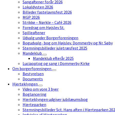
Sangaftener forår 2026
Lokaldysten 2026
Billeder fastelavnsfest 2026
MGP 2026
Strikke – Nørkle – Café 2026
Foredrag om Højslev St.
Spilleaftener
Udvalg under Borgerforeningen
Bogudvalg- bog om Højslev, Dommerby og Nr. Søby
Stemningsbilleder juletræsfest 2025
Mandeklub
Mandeklub efterår 2025
Luciaoptog og sang i Dommerby Kirke
Om borgerforeningen
Bestyrelsen
Documents
Hjerteklyngen
Video om vore 3 byer
Boglancering
Hjerteklyngen udgiver jubilæumsbog
Hjerteparken
Stemningsbilleder Sct. Hans aften i Hjerteparken 20
Indvielse af Hjerteparken