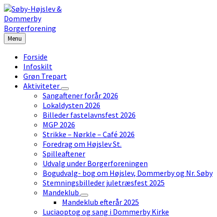
Skip
Skip
Skip
to
to
to
content
left
footer
sidebar
Menu
Forside
Infoskilt
Grøn Trepart
Aktiviteter
Sangaftener forår 2026
Lokaldysten 2026
Billeder fastelavnsfest 2026
MGP 2026
Strikke – Nørkle – Café 2026
Foredrag om Højslev St.
Spilleaftener
Udvalg under Borgerforeningen
Bogudvalg- bog om Højslev, Dommerby og Nr. Søby
Stemningsbilleder juletræsfest 2025
Mandeklub
Mandeklub efterår 2025
Luciaoptog og sang i Dommerby Kirke