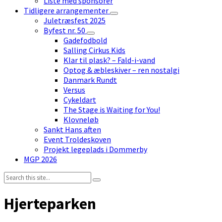
Liste med sponsorer
Tidligere arrangementer
Juletræsfest 2025
Byfest nr. 50
Gadefodbold
Salling Cirkus Kids
Klar til plask? – Fald-i-vand
Optog & æbleskiver – ren nostalgi
Danmark Rundt
Versus
Cykeldart
The Stage is Waiting for You!
Klovneløb
Sankt Hans aften
Event Troldeskoven
Projekt legeplads i Dommerby
MGP 2026
Search:
Hjerteparken