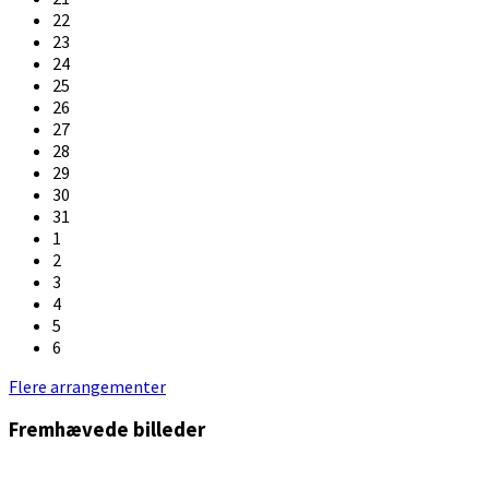
22
23
24
25
26
27
28
29
30
31
1
2
3
4
5
6
Back
Flere arrangementer
to
Fremhævede billeder
calendar
days