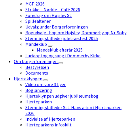
MGP 2026
Strikke – Nørkle – Café 2026
Foredrag om Højslev St.
Spilleaftener
Udvalg under Borgerforeningen
Bogudvalg- bog om Højslev, Dommerby og Nr. Søby
Stemningsbilleder juletræsfest 2025
Mandeklub
Mandeklub efterår 2025
Luciaoptog og sang i Dommerby Kirke
Om borgerforeningen
Bestyrelsen
Documents
Hjerteklyngen
Video om vore 3 byer
Boglancering
Hjerteklyngen udgiver jubilæumsbog
Hjerteparken
Stemningsbilleder Sct. Hans aften i Hjerteparken
2026
Indvielse af Hjerteparken
Hjerteparkens infoskilt