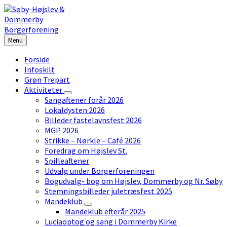
Skip
Skip
Skip
to
to
to
content
left
footer
sidebar
Menu
Forside
Infoskilt
Grøn Trepart
Aktiviteter
Sangaftener forår 2026
Lokaldysten 2026
Billeder fastelavnsfest 2026
MGP 2026
Strikke – Nørkle – Café 2026
Foredrag om Højslev St.
Spilleaftener
Udvalg under Borgerforeningen
Bogudvalg- bog om Højslev, Dommerby og Nr. Søby
Stemningsbilleder juletræsfest 2025
Mandeklub
Mandeklub efterår 2025
Luciaoptog og sang i Dommerby Kirke