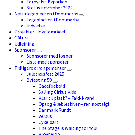
Fornyelse Byparken
Status november 2022
Naturlegepladsen i Dommerby
Legepladsen i Dommerby
Indvielse
Projekter i lokalområdet
Gåture
Udlejning
Sponsorer
Sponsorer med logoer
Liste med sponsorer
Tidligere arrangementer
Juletræsfest 2025
Byfest nr. 50
Gadefodbold
Salling Cirkus Kids
Klar til plask? – Fald-i-vand
Optog & æbleskiver – ren nostalgi
Danmark Rundt
Versus
Cykeldart
The Stage is Waiting for You!
Klovneløb