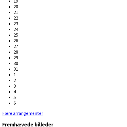
19
20
21
22
23
24
25
26
27
28
29
30
31
1
2
3
4
5
6
Back
Flere arrangementer
to
Fremhævede billeder
calendar