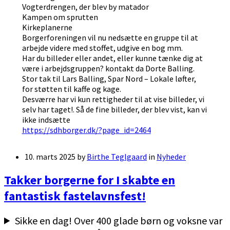
Vogterdrengen, der blev by matador
Kampen om sprutten
Kirkeplanerne
Borgerforeningen vil nu nedsætte en gruppe til at
arbejde videre med stoffet, udgive en bog mm.
Har du billeder eller andet, eller kunne tænke dig at
være i arbejdsgruppen? kontakt da Dorte Balling.
Stor tak til Lars Balling, Spar Nord – Lokale løfter,
for støtten til kaffe og kage.
Desværre har vi kun rettigheder til at vise billeder, vi
selv har taget!. Så de fine billeder, der blev vist, kan vi
ikke indsætte
https://sdhborger.dk/?page_id=2464
10. marts 2025
by
Birthe Teglgaard
in
Nyheder
Takker borgerne for I skabte en
fantastisk fastelavnsfest!
Sikke en dag! Over 400 glade børn og voksne var