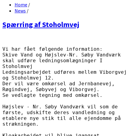
Home
/
News
/
Spærring af Stoholmvej
Vi har fået følgende information:

Skive Vand og Højslev-Nr. Søby Vandværk 
skal udføre ledningsomlægninger I 
Stoholmvej 

Ledningsarbejdet udføres mellem Viborgvej 
og Stoholmvej 12. 

Der vil være omkørsel ad Jernbanevej, 
Røgindvej, Søbyvej og Viborgvej. 

Se vedlagte tegning med omkørsel.

Højslev - Nr. Søby Vandværk vil som de 
første, udskifte deres vandledning og 
etablere nye stik til alle ejendomme på 
strækningen.

Kloakarbejdet vil blive igangsat 