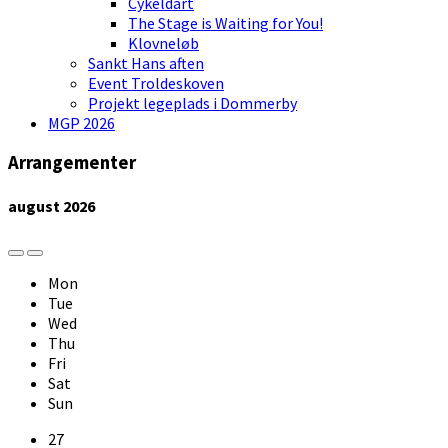
Cykeldart
The Stage is Waiting for You!
Klovneløb
Sankt Hans aften
Event Troldeskoven
Projekt legeplads i Dommerby
MGP 2026
Arrangementer
august
2026
Previous
Next
Month
Month
Mon
Tue
Wed
Thu
Fri
Sat
Sun
Skip
27