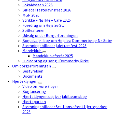
Lokaldysten 2026
Billeder fastelavnsfest 2026
MGP 2026
Strikke – Nørkle – Café 2026
Foredrag om Højslev St.
Spilleaftener
Udvalg under Borgerforeningen
Bogudvalg- bog om Højslev, Dommerby og Nr. Søby
Stemningsbilleder juletræsfest 2025
Mandeklub
Mandeklub efterår 2025
Luciaoptog og sang i Dommerby Kirke
Om borgerforeningen
Bestyrelsen
Documents
Hjerteklyngen
Video om vore 3 byer
Boglancering
Hjerteklyngen udgiver jubilæumsbog
Hjerteparken
Stemningsbilleder Sct. Hans aften i Hjerteparken
2026