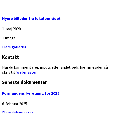
days
Nyere billeder fra lokalområdet
1. maj 2020
1 image
Flere gallerier
Kontakt
Har du kommentarer, inputs eller andet vedr. hjemmesiden så
skriv til:
Webmaster
Seneste dokumenter
Formandens beretning for 2025
6. februar 2025
Flere dokumenter