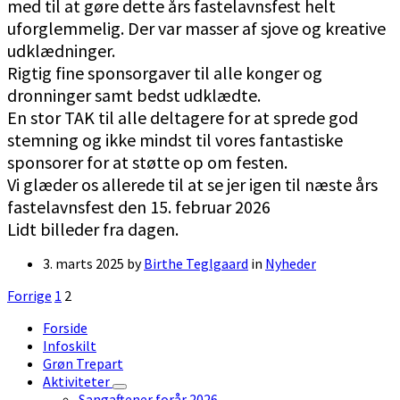
med til at gøre dette års fastelavnsfest helt
uforglemmelig. Der var masser af sjove og kreative
udklædninger.
Rigtig fine sponsorgaver til alle konger og
dronninger samt bedst udklædte.
En stor TAK til alle deltagere for at sprede god
stemning og ikke mindst til vores fantastiske
sponsorer for at støtte op om festen.
Vi glæder os allerede til at se jer igen til næste års
fastelavnsfest den 15. februar 2026
Lidt billeder fra dagen.
3. marts 2025
by
Birthe Teglgaard
in
Nyheder
Indlægsinddeling
Forrige
1
2
Forside
Infoskilt
Grøn Trepart
Aktiviteter
Sangaftener forår 2026