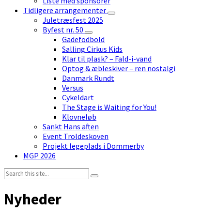
Liste med sponsorer
Tidligere arrangementer
Juletræsfest 2025
Byfest nr. 50
Gadefodbold
Salling Cirkus Kids
Klar til plask? – Fald-i-vand
Optog & æbleskiver – ren nostalgi
Danmark Rundt
Versus
Cykeldart
The Stage is Waiting for You!
Klovneløb
Sankt Hans aften
Event Troldeskoven
Projekt legeplads i Dommerby
MGP 2026
Search:
Nyheder