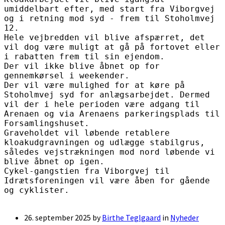
umiddelbart efter, med start fra Viborgvej 
og i retning mod syd - frem til Stoholmvej 
12.

Hele vejbredden vil blive afspærret, det 
vil dog være muligt at gå på fortovet eller 
i rabatten frem til sin ejendom.

Der vil ikke blive åbnet op for 
gennemkørsel i weekender.

Der vil være mulighed for at køre på 
Stoholmvej syd for anlægsarbejdet. Dermed 
vil der i hele perioden være adgang til 
Arenaen og via Arenaens parkeringsplads til 
Forsamlingshuset.

Graveholdet vil løbende retablere 
kloakudgravningen og udlægge stabilgrus, 
således vejstrækningen mod nord løbende vi 
blive åbnet op igen.

Cykel-gangstien fra Viborgvej til 
Idrætsforeningen vil være åben for gående 
og cyklister.

26. september 2025
by
Birthe Teglgaard
in
Nyheder