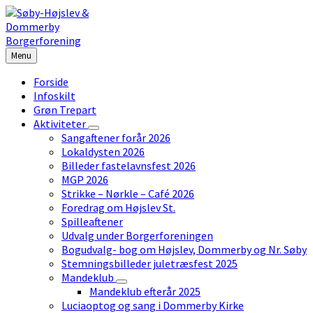
Skip
Skip
Skip
to
to
to
content
left
footer
sidebar
Menu
Forside
Infoskilt
Grøn Trepart
Aktiviteter
Sangaftener forår 2026
Lokaldysten 2026
Billeder fastelavnsfest 2026
MGP 2026
Strikke – Nørkle – Café 2026
Foredrag om Højslev St.
Spilleaftener
Udvalg under Borgerforeningen
Bogudvalg- bog om Højslev, Dommerby og Nr. Søby
Stemningsbilleder juletræsfest 2025
Mandeklub
Mandeklub efterår 2025
Luciaoptog og sang i Dommerby Kirke