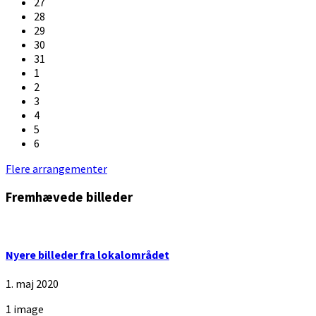
27
28
29
30
31
1
2
3
4
5
6
Back
Flere arrangementer
to
Fremhævede billeder
calendar
days
Nyere billeder fra lokalområdet
1. maj 2020
1 image