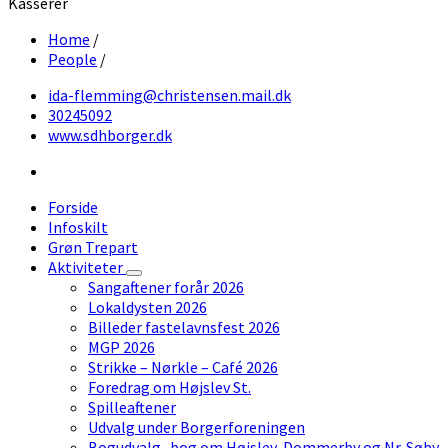
Kasserer
Home
/
People
/
ida-flemming@christensen.mail.dk
30245092
www.sdhborger.dk
Facebook
Forside
Infoskilt
Grøn Trepart
Aktiviteter
Sangaftener forår 2026
Lokaldysten 2026
Billeder fastelavnsfest 2026
MGP 2026
Strikke – Nørkle – Café 2026
Foredrag om Højslev St.
Spilleaftener
Udvalg under Borgerforeningen
Bogudvalg- bog om Højslev, Dommerby og Nr. Søby