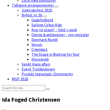
Liste med sponsorer
Tidligere arrangementer
Juletræsfest 2025
Byfest nr. 50
Gadefodbold
Salling Cirkus Kids
Klar til plask? – Fald-i-vand
Optog & æbleskiver – ren nostalgi
Danmark Rundt
Versus
Cykeldart
The Stage is Waiting for You!
Klovneløb
Sankt Hans aften
Event Troldeskoven
Projekt legeplads i Dommerby
MGP 2026
Search:
Ida Foged Christensen