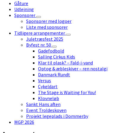
Gåture
Udlejning
Sponsorer
Sponsorer med logoer
Liste med sponsorer
Tidligere arrangementer
Juletræsfest 2025
Byfest nr. 50
Gadefodbold
Salling Cirkus Kids
Klar til plask? – Fald-i-vand
Optog & æbleskiver – ren nostalgi
Danmark Rundt
Versus
Cykeldart
The Stage is Waiting for You!
Klovneløb
Sankt Hans aften
Event Troldeskoven
Projekt legeplads i Dommerby
MGP 2026