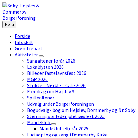
Skip
Skip
Skip
to
to
to
content
left
footer
sidebar
Menu
Forside
Infoskilt
Grøn Trepart
Aktiviteter
Sangaftener forår 2026
Lokaldysten 2026
Billeder fastelavnsfest 2026
MGP 2026
Strikke – Nørkle – Café 2026
Foredrag om Højslev St.
Spilleaftener
Udvalg under Borgerforeningen
Bogudvalg- bog om Højslev, Dommerby og Nr. Søby
Stemningsbilleder juletræsfest 2025
Mandeklub
Mandeklub efterår 2025
Luciaoptog og sang i Dommerby Kirke