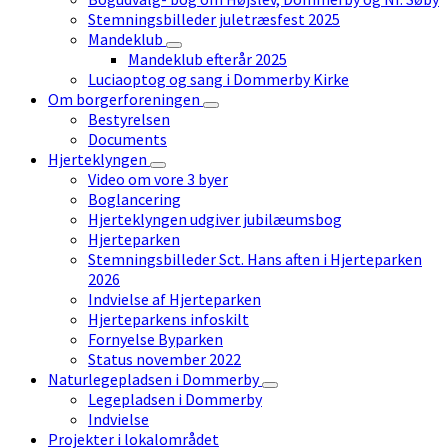
Stemningsbilleder juletræsfest 2025
Mandeklub
Mandeklub efterår 2025
Luciaoptog og sang i Dommerby Kirke
Om borgerforeningen
Bestyrelsen
Documents
Hjerteklyngen
Video om vore 3 byer
Boglancering
Hjerteklyngen udgiver jubilæumsbog
Hjerteparken
Stemningsbilleder Sct. Hans aften i Hjerteparken
2026
Indvielse af Hjerteparken
Hjerteparkens infoskilt
Fornyelse Byparken
Status november 2022
Naturlegepladsen i Dommerby
Legepladsen i Dommerby
Indvielse
Projekter i lokalområdet