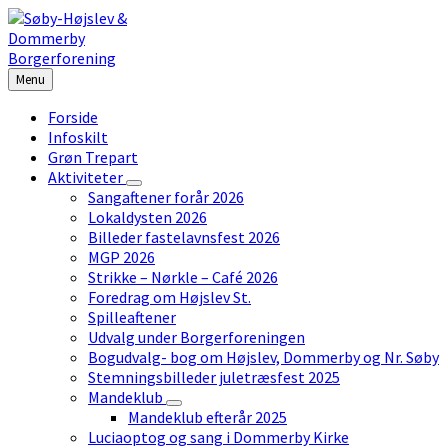
Skip
Skip
Skip
to
to
to
content
left
footer
sidebar
Menu
Forside
Infoskilt
Grøn Trepart
Aktiviteter
Sangaftener forår 2026
Lokaldysten 2026
Billeder fastelavnsfest 2026
MGP 2026
Strikke – Nørkle – Café 2026
Foredrag om Højslev St.
Spilleaftener
Udvalg under Borgerforeningen
Bogudvalg- bog om Højslev, Dommerby og Nr. Søby
Stemningsbilleder juletræsfest 2025
Mandeklub
Mandeklub efterår 2025
Luciaoptog og sang i Dommerby Kirke