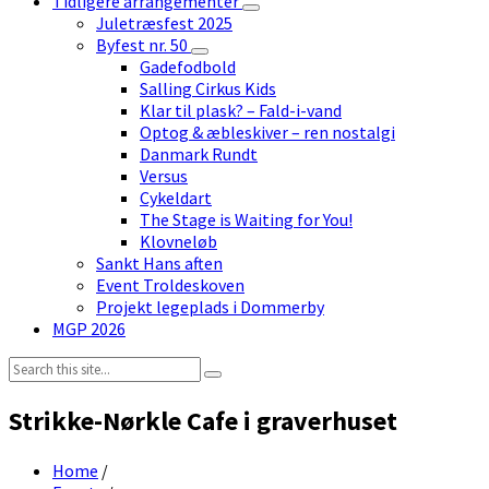
Tidligere arrangementer
Juletræsfest 2025
Byfest nr. 50
Gadefodbold
Salling Cirkus Kids
Klar til plask? – Fald-i-vand
Optog & æbleskiver – ren nostalgi
Danmark Rundt
Versus
Cykeldart
The Stage is Waiting for You!
Klovneløb
Sankt Hans aften
Event Troldeskoven
Projekt legeplads i Dommerby
MGP 2026
Search:
Strikke-Nørkle Cafe i graverhuset
Home
/