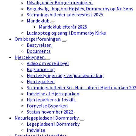
Udvalg under Borgerforeningen
Bogudvalg- bog om Højslev, Dommerby og Nr. Søby
Stemningsbilleder juletræsfest 2025
Mandeklub
Mandeklub efterår 2025
Luciaoptog og sang i Dommerby Kirke
Om borgerforeningen
Bestyrelsen
Documents
Hjerteklyngen
Video om vore 3 byer
Boglancering
Hjerteklyngen udgiver jubilæumsbog
Hjerteparken
Stemningsbilleder Sct. Hans aften i Hjerteparken 20
Indvielse af Hjerteparken
Hjerteparkens infoskilt
Fornyelse Byparken
Status november 2022
Naturlegepladsen i Dommerby
Legepladsen i Dommerby
Indvielse
Projekter i lokalområdet