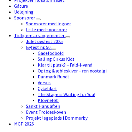
Gåture
Udlejning
Sponsorer
Sponsorer med logoer
Liste med sponsorer
Tidligere arrangementer
Juletræsfest 2025
Byfest nr. 50
Gadefodbold
Salling Cirkus Kids
Klar til plask? – Fald-i-vand
Optog & æbleskiver – ren nostalgi
Danmark Rundt
Versus
Cykeldart
The Stage is Waiting for You!
Klovneløb
Sankt Hans aften
Event Troldeskoven
Projekt legeplads i Dommerby
MGP 2026