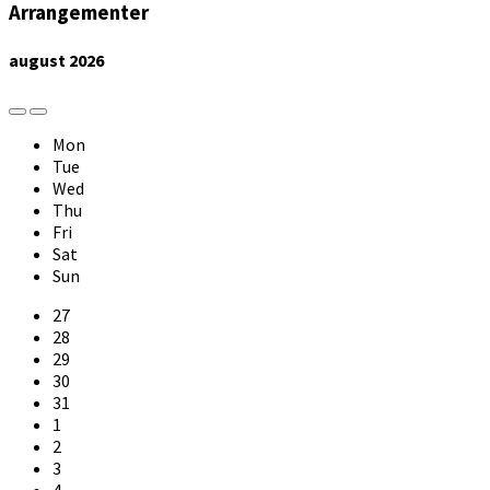
Arrangementer
august
2026
Previous
Next
Month
Month
Mon
Tue
Wed
Thu
Fri
Sat
Sun
Skip
27
calendar
28
days
29
30
31
1
2
3
4