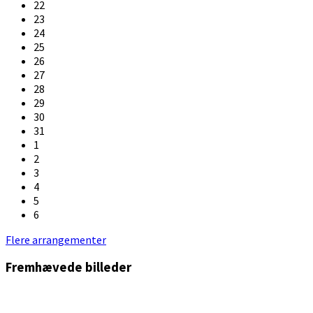
22
23
24
25
26
27
28
29
30
31
1
2
3
4
5
6
Back
Flere arrangementer
to
Fremhævede billeder
calendar
days