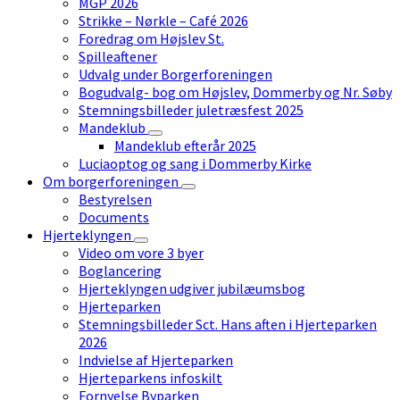
MGP 2026
Strikke – Nørkle – Café 2026
Foredrag om Højslev St.
Spilleaftener
Udvalg under Borgerforeningen
Bogudvalg- bog om Højslev, Dommerby og Nr. Søby
Stemningsbilleder juletræsfest 2025
Mandeklub
Mandeklub efterår 2025
Luciaoptog og sang i Dommerby Kirke
Om borgerforeningen
Bestyrelsen
Documents
Hjerteklyngen
Video om vore 3 byer
Boglancering
Hjerteklyngen udgiver jubilæumsbog
Hjerteparken
Stemningsbilleder Sct. Hans aften i Hjerteparken
2026
Indvielse af Hjerteparken
Hjerteparkens infoskilt
Fornyelse Byparken