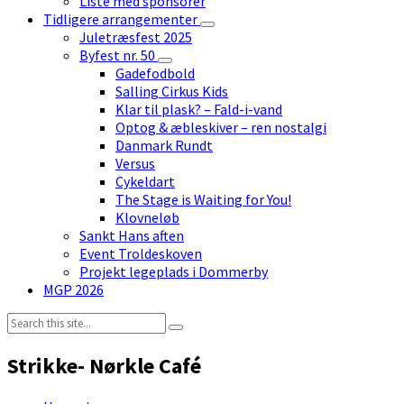
Liste med sponsorer
Tidligere arrangementer
Juletræsfest 2025
Byfest nr. 50
Gadefodbold
Salling Cirkus Kids
Klar til plask? – Fald-i-vand
Optog & æbleskiver – ren nostalgi
Danmark Rundt
Versus
Cykeldart
The Stage is Waiting for You!
Klovneløb
Sankt Hans aften
Event Troldeskoven
Projekt legeplads i Dommerby
MGP 2026
Search:
Strikke- Nørkle Café