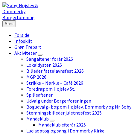
Skip
Skip
Skip
to
to
to
content
left
footer
sidebar
Menu
Forside
Infoskilt
Grøn Trepart
Aktiviteter
Sangaftener forår 2026
Lokaldysten 2026
Billeder fastelavnsfest 2026
MGP 2026
Strikke – Nørkle – Café 2026
Foredrag om Højslev St.
Spilleaftener
Udvalg under Borgerforeningen
Bogudvalg- bog om Højslev, Dommerby og Nr. Søby
Stemningsbilleder juletræsfest 2025
Mandeklub
Mandeklub efterår 2025
Luciaoptog og sang i Dommerby Kirke