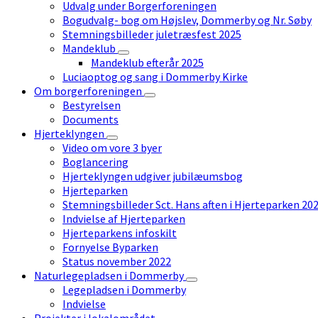
Udvalg under Borgerforeningen
Bogudvalg- bog om Højslev, Dommerby og Nr. Søby
Stemningsbilleder juletræsfest 2025
Mandeklub
Mandeklub efterår 2025
Luciaoptog og sang i Dommerby Kirke
Om borgerforeningen
Bestyrelsen
Documents
Hjerteklyngen
Video om vore 3 byer
Boglancering
Hjerteklyngen udgiver jubilæumsbog
Hjerteparken
Stemningsbilleder Sct. Hans aften i Hjerteparken 20
Indvielse af Hjerteparken
Hjerteparkens infoskilt
Fornyelse Byparken
Status november 2022
Naturlegepladsen i Dommerby
Legepladsen i Dommerby
Indvielse
Projekter i lokalområdet