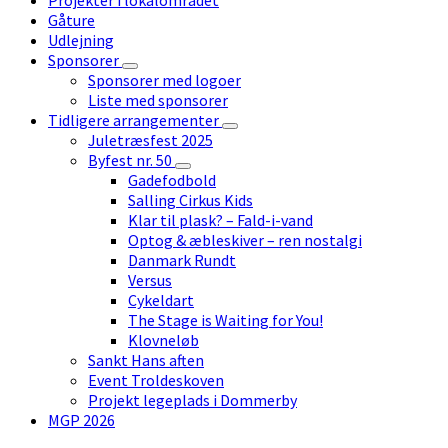
Gåture
Udlejning
Sponsorer
Sponsorer med logoer
Liste med sponsorer
Tidligere arrangementer
Juletræsfest 2025
Byfest nr. 50
Gadefodbold
Salling Cirkus Kids
Klar til plask? – Fald-i-vand
Optog & æbleskiver – ren nostalgi
Danmark Rundt
Versus
Cykeldart
The Stage is Waiting for You!
Klovneløb
Sankt Hans aften
Event Troldeskoven
Projekt legeplads i Dommerby
MGP 2026