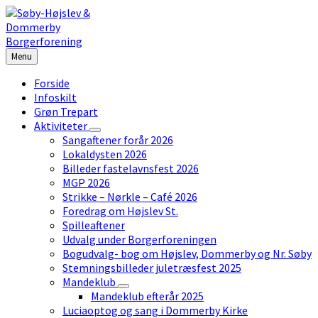
Skip
Skip
Skip
to
to
to
content
left
footer
sidebar
Menu
Forside
Infoskilt
Grøn Trepart
Aktiviteter
Sangaftener forår 2026
Lokaldysten 2026
Billeder fastelavnsfest 2026
MGP 2026
Strikke – Nørkle – Café 2026
Foredrag om Højslev St.
Spilleaftener
Udvalg under Borgerforeningen
Bogudvalg- bog om Højslev, Dommerby og Nr. Søby
Stemningsbilleder juletræsfest 2025
Mandeklub
Mandeklub efterår 2025
Luciaoptog og sang i Dommerby Kirke