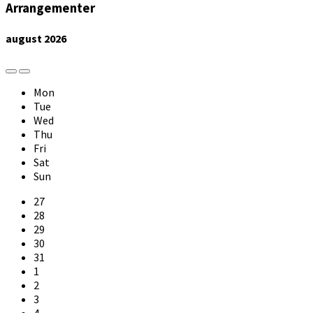
Arrangementer
august
2026
Previous
Next
Month
Month
Mon
Tue
Wed
Thu
Fri
Sat
Sun
Skip
27
calendar
28
days
29
30
31
1
2
3
4