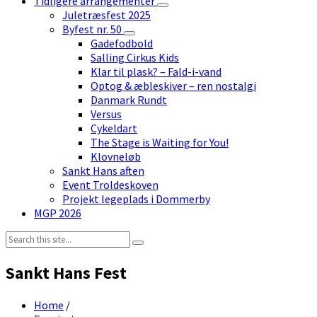
Tidligere arrangementer
Juletræsfest 2025
Byfest nr. 50
Gadefodbold
Salling Cirkus Kids
Klar til plask? – Fald-i-vand
Optog & æbleskiver – ren nostalgi
Danmark Rundt
Versus
Cykeldart
The Stage is Waiting for You!
Klovneløb
Sankt Hans aften
Event Troldeskoven
Projekt legeplads i Dommerby
MGP 2026
Search:
Sankt Hans Fest
Home
/