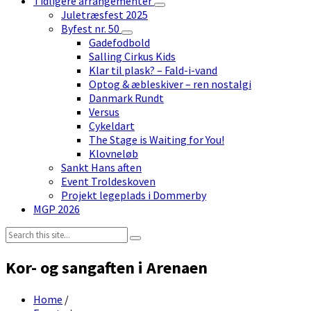
Tidligere arrangementer
Juletræsfest 2025
Byfest nr. 50
Gadefodbold
Salling Cirkus Kids
Klar til plask? – Fald-i-vand
Optog & æbleskiver – ren nostalgi
Danmark Rundt
Versus
Cykeldart
The Stage is Waiting for You!
Klovneløb
Sankt Hans aften
Event Troldeskoven
Projekt legeplads i Dommerby
MGP 2026
Search:
Kor- og sangaften i Arenaen
Home
/