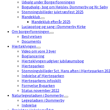
Udvalg under Borgerforeningen
Bogudvalg- bog om Højslev, Dommerby og Nr. Søby
Stemningsbilleder juletræsfest 2025
Mandeklub
Mandeklub efterår 2025
Luciaoptog og sang i Dommerby Kirke
Om borgerforeningen
Bestyrelsen
Documents
Hjerteklyngen
Video om vore 3 byer
Boglancering
Hjerteklyngen udgiver jubilæumsbog
Hjerteparken
Stemningsbilleder Sct. Hans aften i Hjerteparken 20
Indvielse af Hjerteparken
Hjerteparkens infoskilt
Fornyelse Byparken
Status november 2022
Naturlegepladsen i Dommerby
Legepladsen i Dommerby
Indvielse
Projekter i lokalområdet