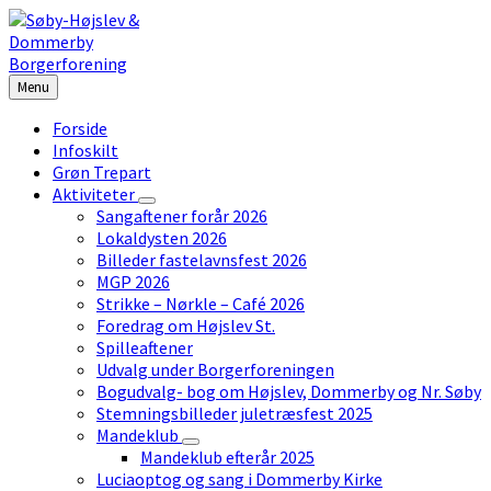
Skip
Skip
Skip
to
to
to
content
left
footer
sidebar
Menu
Forside
Infoskilt
Grøn Trepart
Aktiviteter
Sangaftener forår 2026
Lokaldysten 2026
Billeder fastelavnsfest 2026
MGP 2026
Strikke – Nørkle – Café 2026
Foredrag om Højslev St.
Spilleaftener
Udvalg under Borgerforeningen
Bogudvalg- bog om Højslev, Dommerby og Nr. Søby
Stemningsbilleder juletræsfest 2025
Mandeklub
Mandeklub efterår 2025
Luciaoptog og sang i Dommerby Kirke