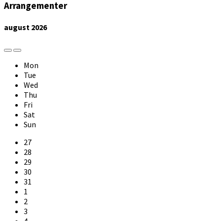
Arrangementer
august
2026
Previous
Next
Month
Month
Mon
Tue
Wed
Thu
Fri
Sat
Sun
Skip
27
calendar
28
days
29
30
31
1
2
3
4