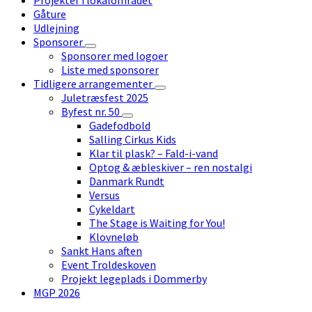
Gåture
Udlejning
Sponsorer
Sponsorer med logoer
Liste med sponsorer
Tidligere arrangementer
Juletræsfest 2025
Byfest nr. 50
Gadefodbold
Salling Cirkus Kids
Klar til plask? – Fald-i-vand
Optog & æbleskiver – ren nostalgi
Danmark Rundt
Versus
Cykeldart
The Stage is Waiting for You!
Klovneløb
Sankt Hans aften
Event Troldeskoven
Projekt legeplads i Dommerby
MGP 2026