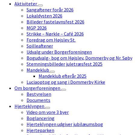
Aktiviteter
Sangaftener forår 2026
Lokaldysten 2026
Billeder fastelavnsfest 2026
MGP 2026
Strikke – Nørkle – Café 2026
Foredrag om Højslev St.
Spilleaftener
Udvalg under Borgerforeningen
Bogudvalg- bog om Højslev, Dommerby og Nr. Søby
Stemningsbilleder juletræsfest 2025
Mandeklub
Mandeklub efterår 2025
Luciaoptog og sang i Dommerby Kirke
Om borgerforeningen
Bestyrelsen
Documents
Hjerteklyngen
Video om vore 3 byer
Boglancering
Hjerteklyngen udgiver jubilæumsbog
Hjerteparken