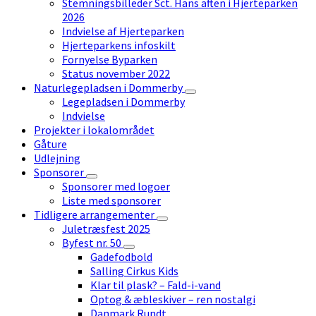
Stemningsbilleder Sct. Hans aften i Hjerteparken
2026
Indvielse af Hjerteparken
Hjerteparkens infoskilt
Fornyelse Byparken
Status november 2022
Naturlegepladsen i Dommerby
Legepladsen i Dommerby
Indvielse
Projekter i lokalområdet
Gåture
Udlejning
Sponsorer
Sponsorer med logoer
Liste med sponsorer
Tidligere arrangementer
Juletræsfest 2025
Byfest nr. 50
Gadefodbold
Salling Cirkus Kids
Klar til plask? – Fald-i-vand
Optog & æbleskiver – ren nostalgi
Danmark Rundt