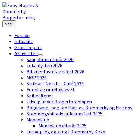
Skip
Skip
Skip
to
to
to
content
left
footer
sidebar
Menu
Forside
Infoskilt
Grøn Trepart
Aktiviteter
Sangaftener forår 2026
Lokaldysten 2026
Billeder fastelavnsfest 2026
MGP 2026
Strikke – Nørkle – Café 2026
Foredrag om Højslev St.
Spilleaftener
Udvalg under Borgerforeningen
Bogudvalg- bog om Højslev, Dommerby og Nr. Søby
Stemningsbilleder juletræsfest 2025
Mandeklub
Mandeklub efterår 2025
Luciaoptog og sang i Dommerby Kirke