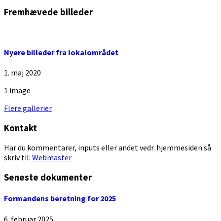
to
Fremhævede billeder
calendar
days
Nyere billeder fra lokalområdet
1. maj 2020
1 image
Flere gallerier
Kontakt
Har du kommentarer, inputs eller andet vedr. hjemmesiden så
skriv til:
Webmaster
Seneste dokumenter
Formandens beretning for 2025
6. februar 2025