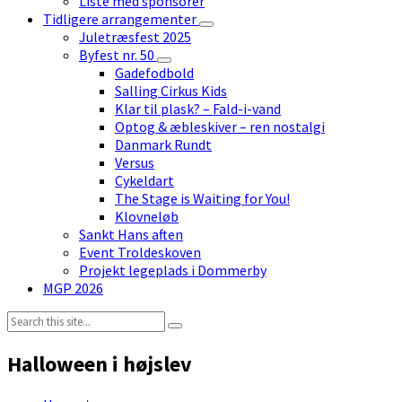
Liste med sponsorer
Tidligere arrangementer
Juletræsfest 2025
Byfest nr. 50
Gadefodbold
Salling Cirkus Kids
Klar til plask? – Fald-i-vand
Optog & æbleskiver – ren nostalgi
Danmark Rundt
Versus
Cykeldart
The Stage is Waiting for You!
Klovneløb
Sankt Hans aften
Event Troldeskoven
Projekt legeplads i Dommerby
MGP 2026
Search:
Halloween i højslev