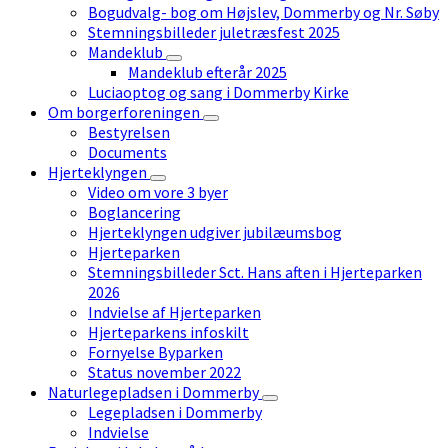
Bogudvalg- bog om Højslev, Dommerby og Nr. Søby
Stemningsbilleder juletræsfest 2025
Mandeklub
Mandeklub efterår 2025
Luciaoptog og sang i Dommerby Kirke
Om borgerforeningen
Bestyrelsen
Documents
Hjerteklyngen
Video om vore 3 byer
Boglancering
Hjerteklyngen udgiver jubilæumsbog
Hjerteparken
Stemningsbilleder Sct. Hans aften i Hjerteparken
2026
Indvielse af Hjerteparken
Hjerteparkens infoskilt
Fornyelse Byparken
Status november 2022
Naturlegepladsen i Dommerby
Legepladsen i Dommerby
Indvielse