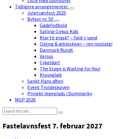
Liste med sponsorer
Tidligere arrangementer
Juletræsfest 2025
Byfest nr. 50
Gadefodbold
Salling Cirkus Kids
Klar til plask? – Fald-i-vand
Optog & æbleskiver – ren nostalgi
Danmark Rundt
Versus
Cykeldart
The Stage is Waiting for You!
Klovneløb
Sankt Hans aften
Event Troldeskoven
Projekt legeplads i Dommerby
MGP 2026
Search:
Fastelavnsfest 7. februar 2027