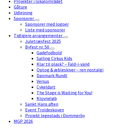
Projekter i lokalområdet
Gåture
Udlejning
Sponsorer
Sponsorer med logoer
Liste med sponsorer
Tidligere arrangementer
Juletræsfest 2025
Byfest nr. 50
Gadefodbold
Salling Cirkus Kids
Klar til plask? – Fald-i-vand
Optog & æbleskiver – ren nostalgi
Danmark Rundt
Versus
Cykeldart
The Stage is Waiting for You!
Klovneløb
Sankt Hans aften
Event Troldeskoven
Projekt legeplads i Dommerby
MGP 2026