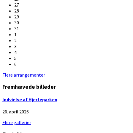
27
28
29
30
31
1
2
3
4
5
6
Back
Flere arrangementer
to
Fremhævede billeder
calendar
days
Indvielse af Hjerteparken
26. april 2026
Flere gallerier