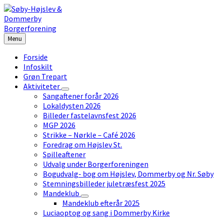
Skip
Skip
Skip
to
to
to
content
left
footer
sidebar
Menu
Forside
Infoskilt
Grøn Trepart
Aktiviteter
Sangaftener forår 2026
Lokaldysten 2026
Billeder fastelavnsfest 2026
MGP 2026
Strikke – Nørkle – Café 2026
Foredrag om Højslev St.
Spilleaftener
Udvalg under Borgerforeningen
Bogudvalg- bog om Højslev, Dommerby og Nr. Søby
Stemningsbilleder juletræsfest 2025
Mandeklub
Mandeklub efterår 2025
Luciaoptog og sang i Dommerby Kirke