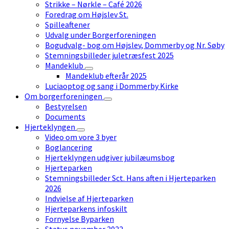
Strikke – Nørkle – Café 2026
Foredrag om Højslev St.
Spilleaftener
Udvalg under Borgerforeningen
Bogudvalg- bog om Højslev, Dommerby og Nr. Søby
Stemningsbilleder juletræsfest 2025
Mandeklub
Mandeklub efterår 2025
Luciaoptog og sang i Dommerby Kirke
Om borgerforeningen
Bestyrelsen
Documents
Hjerteklyngen
Video om vore 3 byer
Boglancering
Hjerteklyngen udgiver jubilæumsbog
Hjerteparken
Stemningsbilleder Sct. Hans aften i Hjerteparken
2026
Indvielse af Hjerteparken
Hjerteparkens infoskilt
Fornyelse Byparken
Status november 2022