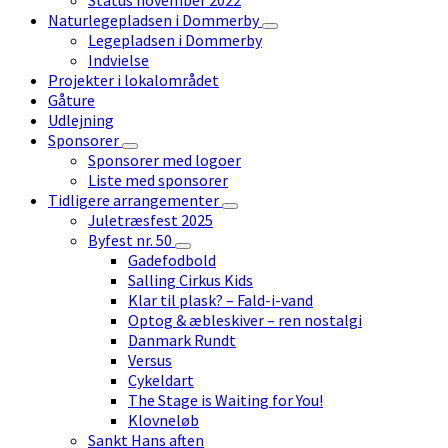
Naturlegepladsen i Dommerby
Legepladsen i Dommerby
Indvielse
Projekter i lokalområdet
Gåture
Udlejning
Sponsorer
Sponsorer med logoer
Liste med sponsorer
Tidligere arrangementer
Juletræsfest 2025
Byfest nr. 50
Gadefodbold
Salling Cirkus Kids
Klar til plask? – Fald-i-vand
Optog & æbleskiver – ren nostalgi
Danmark Rundt
Versus
Cykeldart
The Stage is Waiting for You!
Klovneløb
Sankt Hans aften