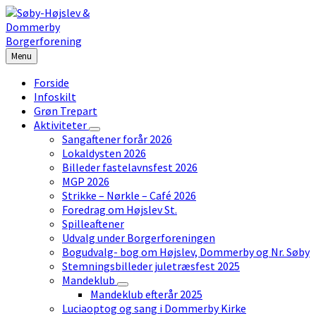
Skip
Skip
Skip
to
to
to
content
left
footer
sidebar
Menu
Forside
Infoskilt
Grøn Trepart
Aktiviteter
Sangaftener forår 2026
Lokaldysten 2026
Billeder fastelavnsfest 2026
MGP 2026
Strikke – Nørkle – Café 2026
Foredrag om Højslev St.
Spilleaftener
Udvalg under Borgerforeningen
Bogudvalg- bog om Højslev, Dommerby og Nr. Søby
Stemningsbilleder juletræsfest 2025
Mandeklub
Mandeklub efterår 2025
Luciaoptog og sang i Dommerby Kirke