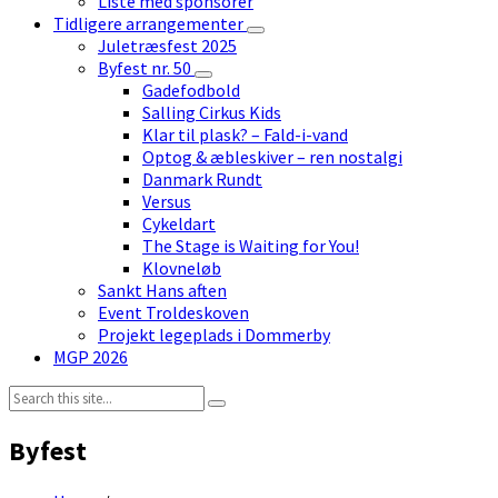
Liste med sponsorer
Tidligere arrangementer
Juletræsfest 2025
Byfest nr. 50
Gadefodbold
Salling Cirkus Kids
Klar til plask? – Fald-i-vand
Optog & æbleskiver – ren nostalgi
Danmark Rundt
Versus
Cykeldart
The Stage is Waiting for You!
Klovneløb
Sankt Hans aften
Event Troldeskoven
Projekt legeplads i Dommerby
MGP 2026
Search:
Byfest