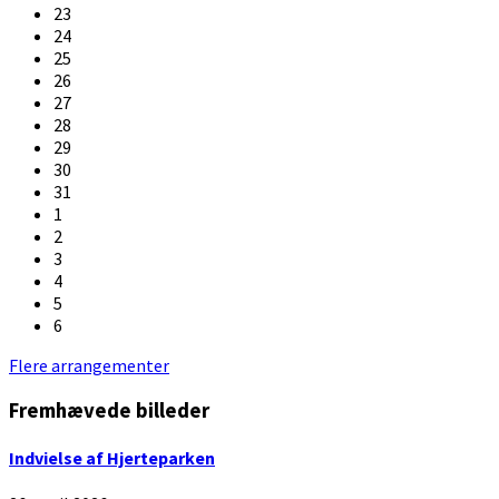
23
24
25
26
27
28
29
30
31
1
2
3
4
5
6
Back
Flere arrangementer
to
Fremhævede billeder
calendar
days
Indvielse af Hjerteparken