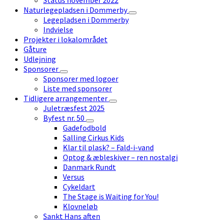
Naturlegepladsen i Dommerby
Legepladsen i Dommerby
Indvielse
Projekter i lokalområdet
Gåture
Udlejning
Sponsorer
Sponsorer med logoer
Liste med sponsorer
Tidligere arrangementer
Juletræsfest 2025
Byfest nr. 50
Gadefodbold
Salling Cirkus Kids
Klar til plask? – Fald-i-vand
Optog & æbleskiver – ren nostalgi
Danmark Rundt
Versus
Cykeldart
The Stage is Waiting for You!
Klovneløb
Sankt Hans aften