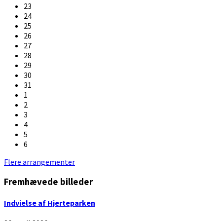
23
24
25
26
27
28
29
30
31
1
2
3
4
5
6
Back
Flere arrangementer
to
Fremhævede billeder
calendar
days
Indvielse af Hjerteparken