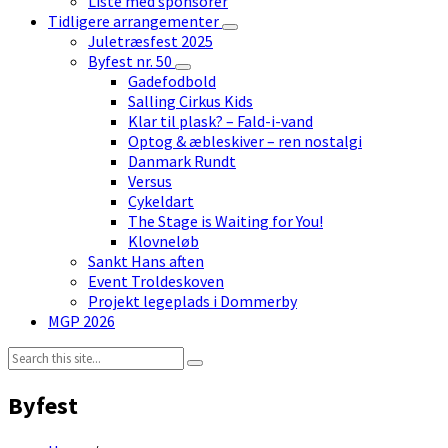
Liste med sponsorer
Tidligere arrangementer
Juletræsfest 2025
Byfest nr. 50
Gadefodbold
Salling Cirkus Kids
Klar til plask? – Fald-i-vand
Optog & æbleskiver – ren nostalgi
Danmark Rundt
Versus
Cykeldart
The Stage is Waiting for You!
Klovneløb
Sankt Hans aften
Event Troldeskoven
Projekt legeplads i Dommerby
MGP 2026
Search:
Byfest