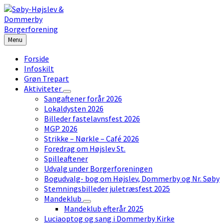
Skip
Skip
Skip
to
to
to
content
left
footer
sidebar
Menu
Forside
Infoskilt
Grøn Trepart
Aktiviteter
Sangaftener forår 2026
Lokaldysten 2026
Billeder fastelavnsfest 2026
MGP 2026
Strikke – Nørkle – Café 2026
Foredrag om Højslev St.
Spilleaftener
Udvalg under Borgerforeningen
Bogudvalg- bog om Højslev, Dommerby og Nr. Søby
Stemningsbilleder juletræsfest 2025
Mandeklub
Mandeklub efterår 2025
Luciaoptog og sang i Dommerby Kirke