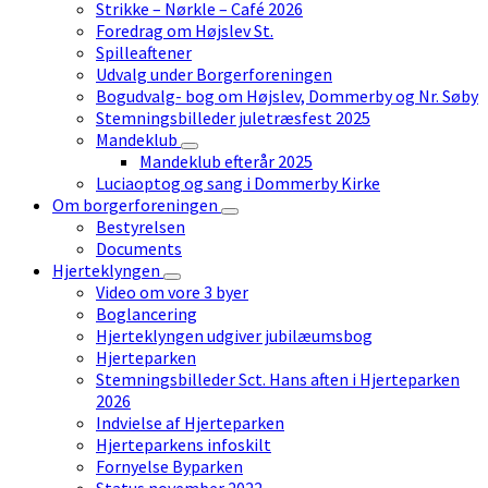
Strikke – Nørkle – Café 2026
Foredrag om Højslev St.
Spilleaftener
Udvalg under Borgerforeningen
Bogudvalg- bog om Højslev, Dommerby og Nr. Søby
Stemningsbilleder juletræsfest 2025
Mandeklub
Mandeklub efterår 2025
Luciaoptog og sang i Dommerby Kirke
Om borgerforeningen
Bestyrelsen
Documents
Hjerteklyngen
Video om vore 3 byer
Boglancering
Hjerteklyngen udgiver jubilæumsbog
Hjerteparken
Stemningsbilleder Sct. Hans aften i Hjerteparken
2026
Indvielse af Hjerteparken
Hjerteparkens infoskilt
Fornyelse Byparken
Status november 2022